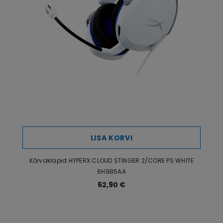
Akustiline
suletud
süsteem
Sihtkasutus
gaming
Element
40 mm
Ühendatavus
juhtmega
Mürasummutus
jah
Mürasummutuse
aktiivne
tüüp
LISA KORVI
Reguleeritav
Jah
helitugevus
Kõrvaklapid HYPERX CLOUD STINGER 2/CORE PS WHITE
6H9B5AA
Takistus (Oomi)
32.5 Ω
62,90 €
Tundlikkus
95 dB
Juhtme pikkus
1.3 m