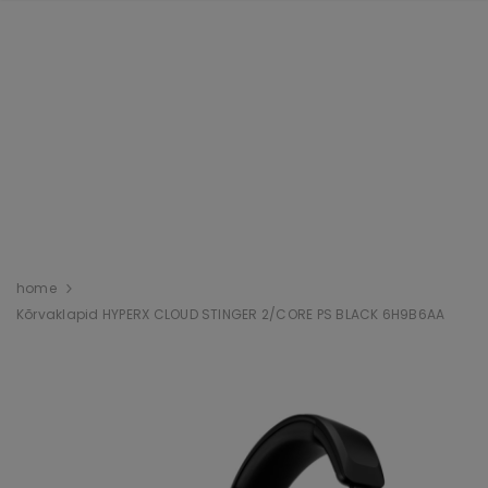
home
Kõrvaklapid HYPERX CLOUD STINGER 2/CORE PS BLACK 6H9B6AA