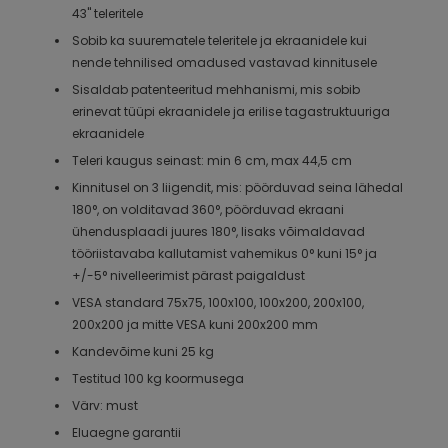
43" teleritele
Sobib ka suurematele teleritele ja ekraanidele kui
nende tehnilised omadused vastavad kinnitusele
Sisaldab patenteeritud mehhanismi, mis sobib
erinevat tüüpi ekraanidele ja erilise tagastruktuuriga
ekraanidele
Teleri kaugus seinast: min 6 cm, max 44,5 cm
Kinnitusel on 3 liigendit, mis: pöörduvad seina lähedal
180°, on volditavad 360°, pöörduvad ekraani
ühendusplaadi juures 180°, lisaks võimaldavad
tööriistavaba kallutamist vahemikus 0° kuni 15° ja
+/-5° nivelleerimist pärast paigaldust
VESA standard 75x75, 100x100, 100x200, 200x100,
200x200 ja mitte VESA kuni 200x200 mm
Kandevõime kuni 25 kg
Testitud 100 kg koormusega
Värv: must
Eluaegne garantii