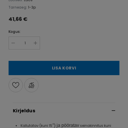
Tarneaeg:
1-3p
41,66 €
Kogus:
LISA KORVI
Kirjeldus
°) ja pööratav
Kallutatav (kuni 15
seinakinnitus kuni