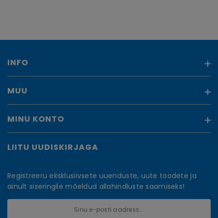
INFO
MUU
Meist
Ostujuhend
Kontakt
MINU KONTO
Kaubamärgid
Panga rekvisiidid
Soodustooted
Teenused e-poes
Uued tooted
LIITU UUDISKIRJAGA
Minu konto
Äriklienditeenindus
Sisukaart
Tellimuste ajalugu
Privaatsuspoliitika
Tellitud tooted
Registreeru eksklusiivsete uuenduste, uute toodete ja
Blogi
Soovikorv
ainult siseringile mõeldud allahindluste saamiseks!
Inbank järelmaks
Vaata võrdlust
Liisi järelmaks ja kalkulaator