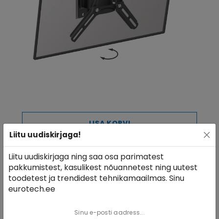
Garantii
Eluaegne
Värv
must
Pakendi mõõtmed (L x
28,7 x 6 x 19,7 cm
K x S) cm
Transpordi kaal (kg)
2,15 kg
LISA KORVI
Liitu uudiskirjaga!
Seinakinnitus BARKAN 2200 (13"-43")
Liitu uudiskirjaga ning saa osa parimatest
33,53 €
pakkumistest, kasulikest nõuannetest ning uutest
toodetest ja trendidest tehnikamaailmas. Sinu
eurotech.ee