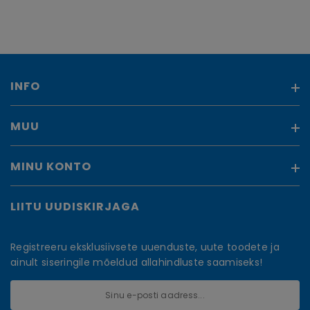
INFO
MUU
Meist
Ostujuhend
Kontakt
MINU KONTO
Kaubamärgid
Panga rekvisiidid
Soodustooted
Teenused e-poes
Uued tooted
LIITU UUDISKIRJAGA
Minu konto
Äriklienditeenindus
Sisukaart
Tellimuste ajalugu
Privaatsuspoliitika
Tellitud tooted
Registreeru eksklusiivsete uuenduste, uute toodete ja
Blogi
Soovikorv
ainult siseringile mõeldud allahindluste saamiseks!
Inbank järelmaks
Vaata võrdlust
Liisi järelmaks ja kalkulaator