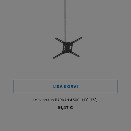
Pakendi mõõtmed (L x K x
42,9 x 7,5 x 18 cm
S) cm
Transpordi kaal (kg)
3,65 kg
LISA KORVI
Laekinnitus BARKAN 4500L (13"-75")
91,47 €