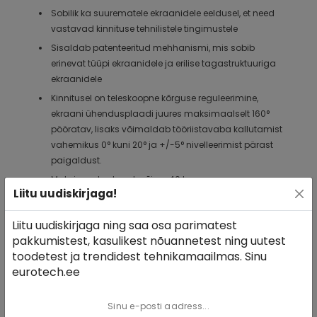
Sobilik ka suurematele ekraanidele eeldusel, et need
vastavad kinnituse tehnilistele tingimustele
Sisaldab patenteeritud mehhanismi, mis sobib
erinevat tüüpi ekraanidele ja erilise tagastruktuuriga
ekraanidele
Kinnitusel on teleskoopne kõrguse reguleerimine,
ekraani ühendusplaadi juures maksimaalselt 160°
pööratav, lisaks võimaldab tööriistavaba kallutamist
vahemikus 0° kuni 20° ja +/-5° nivelleerimist pärast
paigaldust.
Maksimaalne kandevõime 40 kg
Liitu uudiskirjaga!
Minimaalne ekraani kaugus laest 41 cm,
maksimaalne 97 cm
Liitu uudiskirjaga ning saa osa parimatest
VESA 100x100, 100x200, 200x100, 200x200, 200x300,
pakkumistest, kasulikest nõuannetest ning uutest
300x200, 300x300, 300x400, 400x200, 400x300,
toodetest ja trendidest tehnikamaailmas. Sinu
400x400 mm ja mitte-VESA kuni 400x400mm
eurotech.ee
Testitud 160 kg koormusega
Värv: valge teleskooptoru ja must ekraanitagune