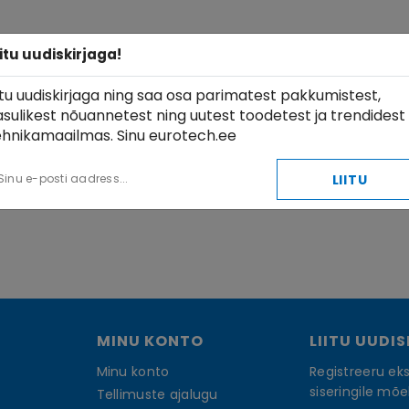
iitu uudiskirjaga!
iitu uudiskirjaga ning saa osa parimatest pakkumistest,
asulikest nõuannetest ning uutest toodetest ja trendidest
ehnikamaailmas. Sinu eurotech.ee
LIITU
MINU KONTO
LIITU UUDI
Minu konto
Registreeru eks
siseringile mõe
Tellimuste ajalugu