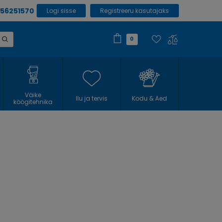
 56251570
Logi sisse
Registreeru kasutajaks
0
Väike
Ilu ja tervis
Kodu & Aed
köögitehnika