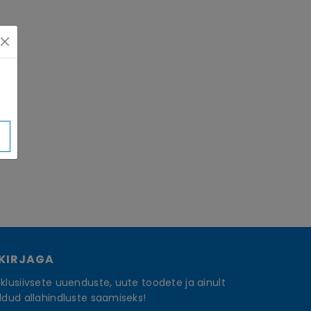
SKIRJAGA
klusiivsete uuenduste, uute toodete ja ainult
ldud allahindluste saamiseks!