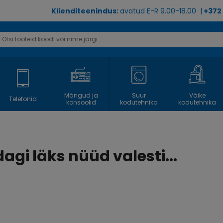
Klienditeenindus:
avatud E-R 9.00-18.00 |
+372
Mängud ja
Suur
Väike
Telefonid
konsoolid
kodutehnika
kodutehnika
agi läks nüüd valesti...