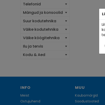
Telefonid
Mängud ja konsoolid
L
Suur kodutehnika
L
Väike kodutehnika
k
t
Väike köögitehnika
Ilu ja tervis
Kodu & Aed
INFO
MUU
Meist
Kaubamärgid
Ostujuhend
Soodustooted